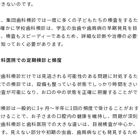
できないのです。
た、集団歯科検診では一度に多くの子どもたちの検査をする
。確かに学校歯科検診は、学生の虫歯や歯周病の早期発見を目
り、検査もスピーディーであるため、詳細な診断や治療の必要
り知っておく必要があります。
歯科医院での定期検診と頻度
校歯科検診だけでは見逃される可能性のある問題に対処するた
院での検診では、設備も整っている状態でしっかり時間をさい
検査が可能になり、お口の中の状態を正確に把握することがで
期検診は一般的に3ヶ月〜半年に1回の頻度で受けることがお
受けることで、お子さまの口腔内の健康を維持し、問題が深刻
校歯科検診と歯科医院での大きな違いは、目視検査が中心か
ます。見えない部分や初期の虫歯、歯周病なども発見するため