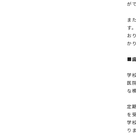
が
ま
す
お
か
■
学
医
な
定
を
学
り