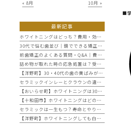
« 8月
10月 »
■
最新記事
ホワイトニングはどっち？費用・効果・期間の違いから選び方を解説
30代で悩む歯並び｜鏡でできる矯正セルフチェックと将来のリスク
前歯矯正のよくある質問・Q&A｜費用・期間と部分矯正の適応を解説
詰め物が取れた時の応急処置は？受診までのNG行動と放置リスク
【洋野町】30・40代の歯の黄ばみが気になる方へ｜ホワイトニングで変わる歯と印象
セラミックインレーとクラウンの違いとは？治療範囲別に適した選択肢を解説
【おいらせ町】ホワイトニングは30・40代でも効果ある？年代別の特徴と始める前に知っておきたいこと
【十和田市】ホワイトニングはどのくらい持つ？持続期間と長持ちさせるコツ
セラミックは一生もつ？寿命とやり直しが必要になるケース
【洋野町】ホワイトニングしても白くならない理由とは？効果が出にくい人の特徴