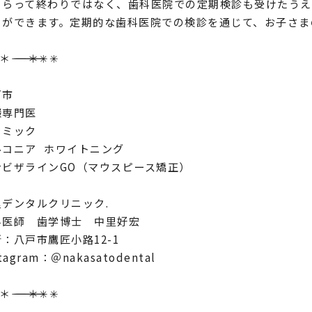
もらって終わりではなく、歯科医院での定期検診も受けたうえ
とができます。定期的な歯科医院での検診を通じて、お子さま
―――――――――――――――＊✳︎✳︎
戸市
綴専門医
ラミック
ルコニア ホワイトニング
ンビザラインGO（マウスピース矯正）
里デンタルクリニック.
科医師 歯学博士 中里好宏
所：八戸市鷹匠小路12-1
stagram：＠nakasatodental
―――――――――――――――＊✳︎✳︎