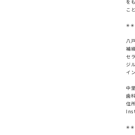
を
こ
✳︎✳︎＊―
八
補
セ
ジ
イ
中
歯
住
In
✳︎✳︎＊―