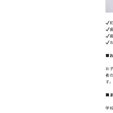
■
お
者
す
■
学