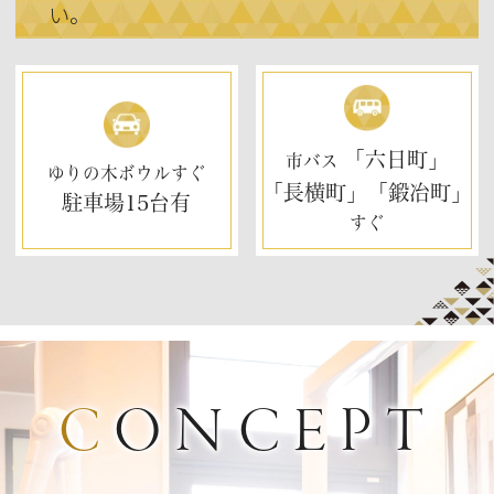
い。
「六日町」
市バス
ゆりの木ボウルすぐ
「長横町」「鍛冶町」
駐車場
15台有
すぐ
CONCEPT