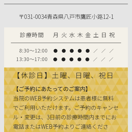
5日(水)は研修のため、
〒031-0034青森県八戸市鷹匠小路12-1
診療時間が 15:00〜17:00 となります。
診療時間
月
火
水
木
金
土
日
祝
8:30～12:00
●
●
●
●
●
／
／
／
13:30〜17:00
●
●
●
●
●
／
／
／
【休診日】土曜、日曜、祝日
【ご予約にあたってのご案内】
当院のWEB予約システムは患者様に無料
でご利用いただけます。ご予約のキャンセ
ル・変更は、3日前の診療時間内までにお
電話またはWEB予約よりご連絡くださ