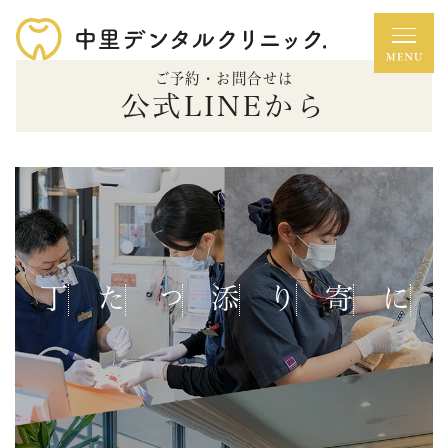
ご予約・お問合せは
公式LINEから
寄り添った
一人ひとりに
お守りします
患者様の笑顔を
歯科治療を通じて
先端の
歯科医院として
リラックスできる
快適で過ごしやすい