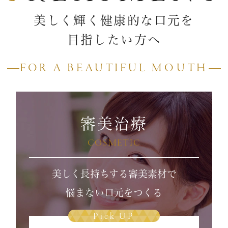
美しく輝く健康的な口元を
目指したい方へ
FOR A BEAUTIFUL MOUTH
審美治療
COSMETIC
美しく長持ちする審美素材で
悩まない口元をつくる
Pick UP