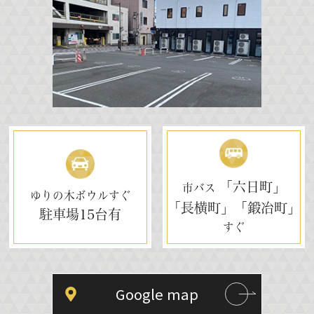
「六日町」
市バス
ゆりの木ボウルすぐ
「長横町」「鍛冶町」
駐車場
15台有
すぐ
Google map