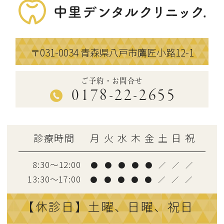
〒031-0034
青森県八戸市鷹匠小路12-1
ご予約・お問合せ
0178-22-2655
診療時間
月
火
水
木
金
土
日
祝
8:30～12:00
●
●
●
●
●
／
／
／
13:30〜17:00
●
●
●
●
●
／
／
／
【休診日】土曜、日曜、祝日