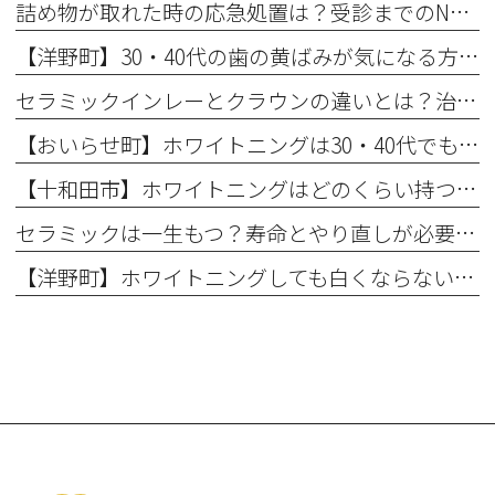
詰め物が取れた時の応急処置は？受診までのNG行動と放置リスク
【洋野町】30・40代の歯の黄ばみが気になる方へ｜ホワイトニングで変わる歯と印象
セラミックインレーとクラウンの違いとは？治療範囲別に適した選択肢を解説
【おいらせ町】ホワイトニングは30・40代でも効果ある？年代別の特徴と始める前に知っておきたいこと
【十和田市】ホワイトニングはどのくらい持つ？持続期間と長持ちさせるコツ
セラミックは一生もつ？寿命とやり直しが必要になるケース
【洋野町】ホワイトニングしても白くならない理由とは？効果が出にくい人の特徴