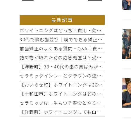
最新記事
ホワイトニングはどっち？費用・効果・期間の違いから選び方を解説
30代で悩む歯並び｜鏡でできる矯正セルフチェックと将来のリスク
前歯矯正のよくある質問・Q&A｜費用・期間と部分矯正の適応を解説
詰め物が取れた時の応急処置は？受診までのNG行動と放置リスク
【洋野町】30・40代の歯の黄ばみが気になる方へ｜ホワイトニングで変わる歯と印象
セラミックインレーとクラウンの違いとは？治療範囲別に適した選択肢を解説
【おいらせ町】ホワイトニングは30・40代でも効果ある？年代別の特徴と始める前に知っておきたいこと
【十和田市】ホワイトニングはどのくらい持つ？持続期間と長持ちさせるコツ
セラミックは一生もつ？寿命とやり直しが必要になるケース
【洋野町】ホワイトニングしても白くならない理由とは？効果が出にくい人の特徴