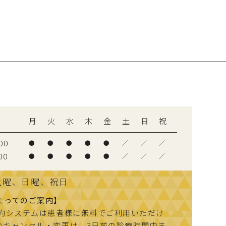
間
月
火
水
木
金
土
日
祝
00
●
●
●
●
●
／
／
／
00
●
●
●
●
●
／
／
／
土曜、日曜、祝日
たってのご案内】
予約システムは患者様に無料でご利用いただけ
のキャンセル・変更は、3日前の診療時間内ま