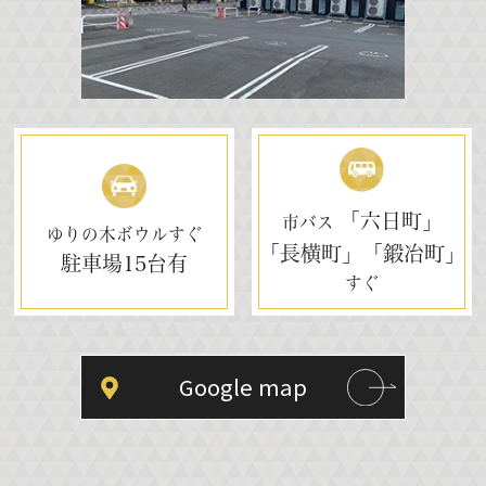
「六日町」
市バス
ゆりの木ボウルすぐ
「長横町」「鍛冶町」
駐車場
15台有
すぐ
Google map