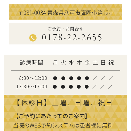
〒031-0034
青森県八戸市鷹匠小路12-1
ご予約・お問合せ
0178-22-2655
診療時間
月
火
水
木
金
土
日
祝
8:30～12:00
●
●
●
●
●
／
／
／
13:30〜17:00
●
●
●
●
●
／
／
／
【休診日】土曜、日曜、祝日
【ご予約にあたってのご案内】
当院のWEB予約システムは患者様に無料