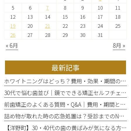
5
6
7
8
9
10
11
12
13
14
15
16
17
18
19
20
21
22
23
24
25
26
27
28
29
30
31
« 6月
8月 »
最新記事
ホワイトニングはどっち？費用・効果・期間の違いから選び方を解説
30代で悩む歯並び｜鏡でできる矯正セルフチェックと将来のリスク
前歯矯正のよくある質問・Q&A｜費用・期間と部分矯正の適応を解説
詰め物が取れた時の応急処置は？受診までのNG行動と放置リスク
【洋野町】30・40代の歯の黄ばみが気になる方へ｜ホワイトニングで変わる歯と印象