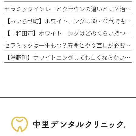
セラミックインレーとクラウンの違いとは？治療範囲別に適した選択肢を解説
【おいらせ町】ホワイトニングは30・40代でも効果ある？年代別の特徴と始める前に知っておきたいこと
【十和田市】ホワイトニングはどのくらい持つ？持続期間と長持ちさせるコツ
セラミックは一生もつ？寿命とやり直しが必要になるケース
【洋野町】ホワイトニングしても白くならない理由とは？効果が出にくい人の特徴