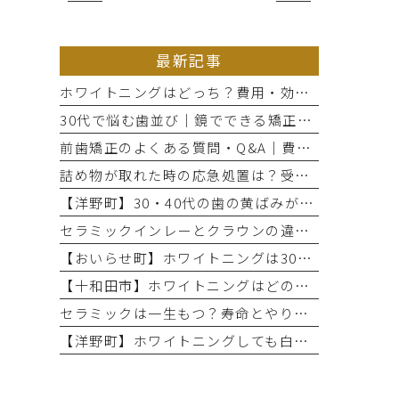
最新記事
ホワイトニングはどっち？費用・効果・期間の違いから選び方を解説
30代で悩む歯並び｜鏡でできる矯正セルフチェックと将来のリスク
前歯矯正のよくある質問・Q&A｜費用・期間と部分矯正の適応を解説
詰め物が取れた時の応急処置は？受診までのNG行動と放置リスク
【洋野町】30・40代の歯の黄ばみが気になる方へ｜ホワイトニングで変わる歯と印象
セラミックインレーとクラウンの違いとは？治療範囲別に適した選択肢を解説
【おいらせ町】ホワイトニングは30・40代でも効果ある？年代別の特徴と始める前に知っておきたいこと
【十和田市】ホワイトニングはどのくらい持つ？持続期間と長持ちさせるコツ
セラミックは一生もつ？寿命とやり直しが必要になるケース
【洋野町】ホワイトニングしても白くならない理由とは？効果が出にくい人の特徴