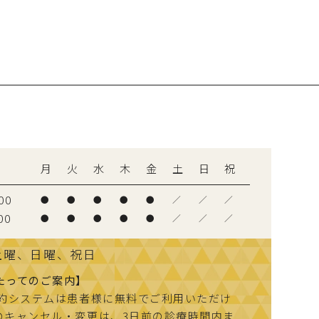
間
月
火
水
木
金
土
日
祝
00
●
●
●
●
●
／
／
／
00
●
●
●
●
●
／
／
／
土曜、日曜、祝日
たってのご案内】
予約システムは患者様に無料でご利用いただけ
のキャンセル・変更は、3日前の診療時間内ま