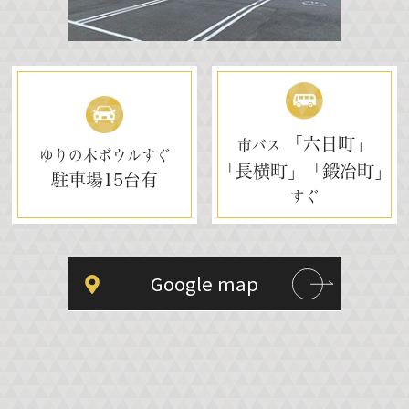
「六日町」
市バス
ゆりの木ボウルすぐ
「長横町」「鍛冶町」
駐車場
15台有
すぐ
Google map