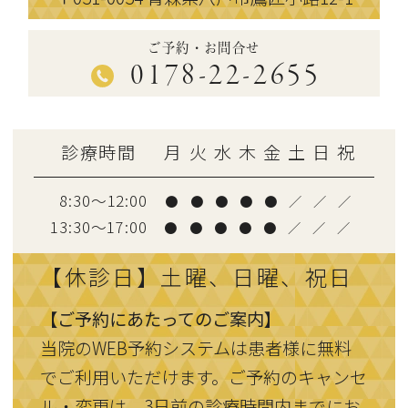
ご予約・お問合せ
0178-22-2655
診療時間
月
火
水
木
金
土
日
祝
8:30～12:00
●
●
●
●
●
／
／
／
13:30〜17:00
●
●
●
●
●
／
／
／
【休診日】土曜、日曜、祝日
【ご予約にあたってのご案内】
当院のWEB予約システムは患者様に無料
でご利用いただけます。ご予約のキャンセ
ル・変更は、3日前の診療時間内までにお