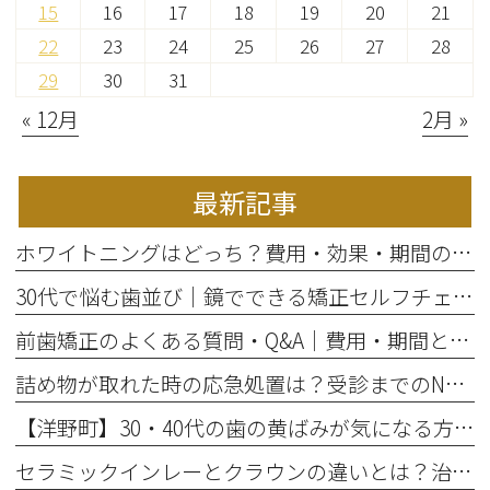
15
16
17
18
19
20
21
22
23
24
25
26
27
28
29
30
31
« 12月
2月 »
最新記事
ホワイトニングはどっち？費用・効果・期間の違いから選び方を解説
30代で悩む歯並び｜鏡でできる矯正セルフチェックと将来のリスク
前歯矯正のよくある質問・Q&A｜費用・期間と部分矯正の適応を解説
詰め物が取れた時の応急処置は？受診までのNG行動と放置リスク
【洋野町】30・40代の歯の黄ばみが気になる方へ｜ホワイトニングで変わる歯と印象
セラミックインレーとクラウンの違いとは？治療範囲別に適した選択肢を解説