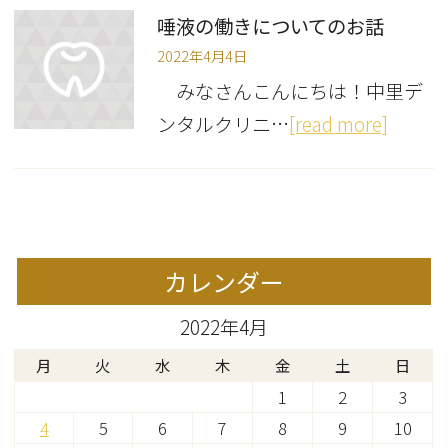
唾液の働きについてのお話
2022年4月4日
みなさんこんにちは！中里デ
ンタルクリニ…
[read more]
カレンダー
2022年4月
月
火
水
木
金
土
日
1
2
3
4
5
6
7
8
9
10