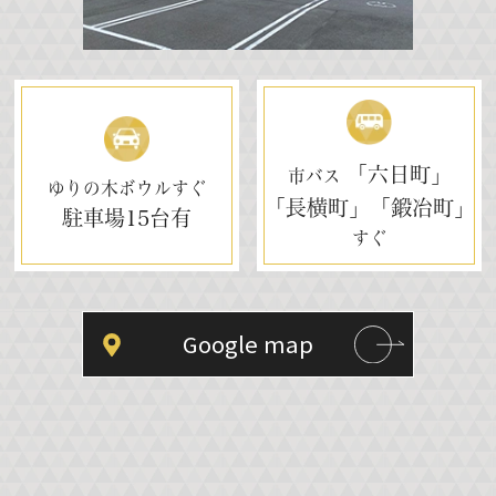
「六日町」
市バス
ゆりの木ボウルすぐ
「長横町」「鍛冶町」
駐車場
15台有
すぐ
Google map