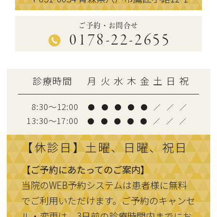
ご予約・お問合せ
0178-22-2655
診療時間
月
火
水
木
金
土
日
祝
8:30～12:00
●
●
●
●
●
／
／
／
13:30〜17:00
●
●
●
●
●
／
／
／
【休診日】土曜、日曜、祝日
【ご予約にあたってのご案内】
当院のWEB予約システムは患者様に無料
でご利用いただけます。ご予約のキャンセ
ル・変更は、3日前の診療時間内までにお