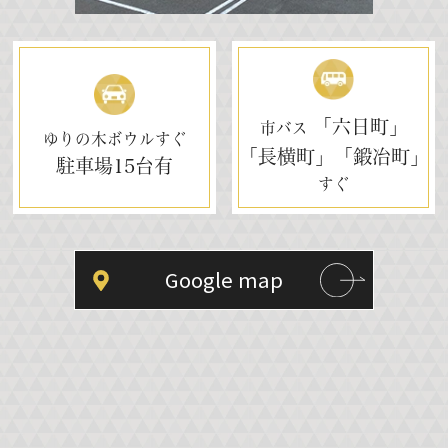
「六日町」
市バス
ゆりの木ボウルすぐ
「長横町」「鍛冶町」
駐車場
15台有
すぐ
Google map