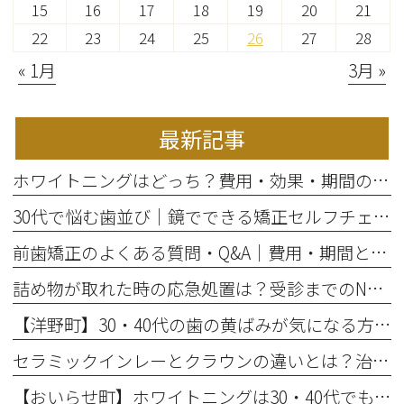
15
16
17
18
19
20
21
22
23
24
25
26
27
28
« 1月
3月 »
最新記事
ホワイトニングはどっち？費用・効果・期間の違いから選び方を解説
30代で悩む歯並び｜鏡でできる矯正セルフチェックと将来のリスク
前歯矯正のよくある質問・Q&A｜費用・期間と部分矯正の適応を解説
詰め物が取れた時の応急処置は？受診までのNG行動と放置リスク
【洋野町】30・40代の歯の黄ばみが気になる方へ｜ホワイトニングで変わる歯と印象
セラミックインレーとクラウンの違いとは？治療範囲別に適した選択肢を解説
【おいらせ町】ホワイトニングは30・40代でも効果ある？年代別の特徴と始める前に知っておきたいこと