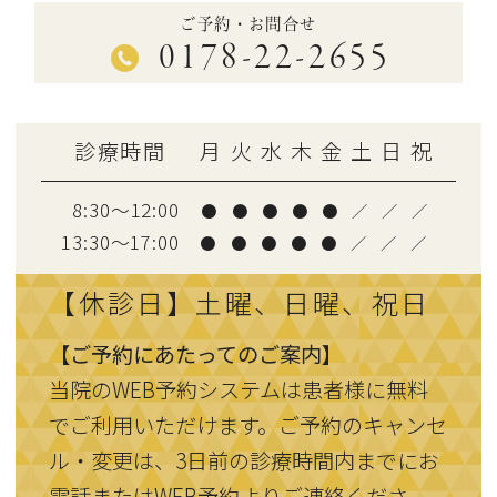
ご予約・お問合せ
0178-22-2655
診療時間
月
火
水
木
金
土
日
祝
8:30～12:00
●
●
●
●
●
／
／
／
13:30〜17:00
●
●
●
●
●
／
／
／
【休診日】土曜、日曜、祝日
【ご予約にあたってのご案内】
当院のWEB予約システムは患者様に無料
でご利用いただけます。ご予約のキャンセ
ル・変更は、3日前の診療時間内までにお
電話またはWEB予約よりご連絡くださ