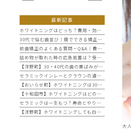
最新記事
ホワイトニングはどっち？費用・効果・期間の違いから選び方を解説
30代で悩む歯並び｜鏡でできる矯正セルフチェックと将来のリスク
前歯矯正のよくある質問・Q&A｜費用・期間と部分矯正の適応を解説
詰め物が取れた時の応急処置は？受診までのNG行動と放置リスク
【洋野町】30・40代の歯の黄ばみが気になる方へ｜ホワイトニングで変わる歯と印象
セラミックインレーとクラウンの違いとは？治療範囲別に適した選択肢を解説
【おいらせ町】ホワイトニングは30・40代でも効果ある？年代別の特徴と始める前に知っておきたいこと
【十和田市】ホワイトニングはどのくらい持つ？持続期間と長持ちさせるコツ
セラミックは一生もつ？寿命とやり直しが必要になるケース
【洋野町】ホワイトニングしても白くならない理由とは？効果が出にくい人の特徴
大