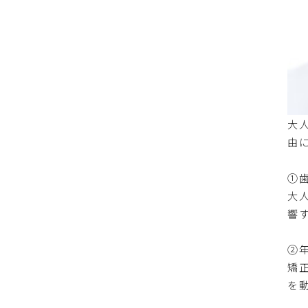
大
由
①
大
響
②
矯
を