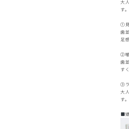
大
す
①
歯
足
②
歯
す
③
大
す