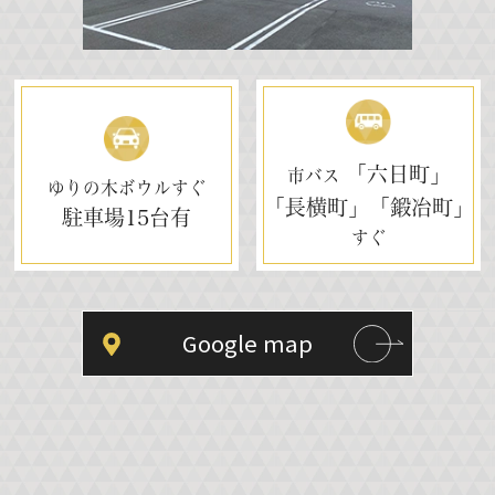
「六日町」
市バス
ゆりの木ボウルすぐ
「長横町」「鍛冶町」
駐車場
15台有
すぐ
Google map