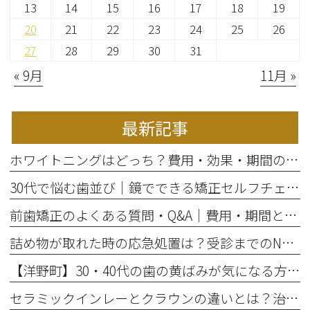
13
14
15
16
17
18
19
20
21
22
23
24
25
26
27
28
29
30
31
« 9月
11月 »
最新記事
ホワイトニングはどっち？費用・効果・期間の違いから選び方を解説
30代で悩む歯並び｜鏡でできる矯正セルフチェックと将来のリスク
前歯矯正のよくある質問・Q&A｜費用・期間と部分矯正の適応を解説
詰め物が取れた時の応急処置は？受診までのNG行動と放置リスク
【洋野町】30・40代の歯の黄ばみが気になる方へ｜ホワイトニングで変わる歯と印象
セラミックインレーとクラウンの違いとは？治療範囲別に適した選択肢を解説