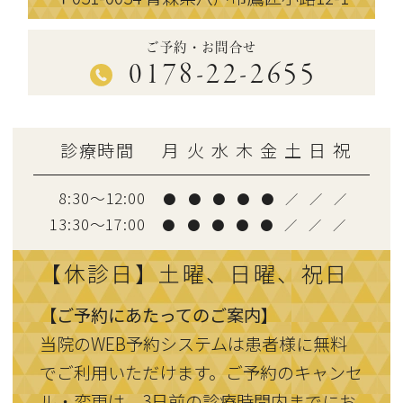
ご予約・お問合せ
0178-22-2655
診療時間
月
火
水
木
金
土
日
祝
8:30～12:00
●
●
●
●
●
／
／
／
13:30〜17:00
●
●
●
●
●
／
／
／
【休診日】土曜、日曜、祝日
【ご予約にあたってのご案内】
当院のWEB予約システムは患者様に無料
でご利用いただけます。ご予約のキャンセ
ル・変更は、3日前の診療時間内までにお