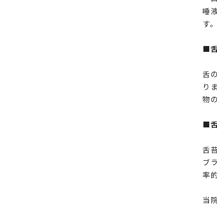
唾
す
■
舌
り
物
■
舌
ブ
率
当