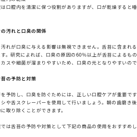
液は口腔内を清潔に保つ役割がありますが、口が乾燥すると
。
舌の汚れと口臭の関係
の汚れが口臭に与える影響は無視できません。舌苔に含まれ
ます。研究によれば、口臭の原因の60％以上が舌苔によるも
のカスや細菌が溜まりやすいため、口臭の元となりやすいので
舌苔の予防と対策
苔を予防し、口臭を防ぐためには、正しい口腔ケアが重要です
ラシや舌スクレーパーを使用して行いましょう。朝の歯磨き後
的に取り除くことができます。
院では舌苔の予防や対策として下記の商品の使用をおすすめし