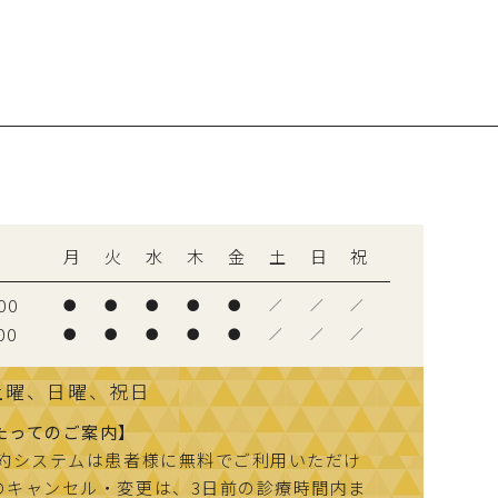
間
月
火
水
木
金
土
日
祝
00
●
●
●
●
●
／
／
／
00
●
●
●
●
●
／
／
／
土曜、日曜、祝日
たってのご案内】
予約システムは患者様に無料でご利用いただけ
のキャンセル・変更は、3日前の診療時間内ま