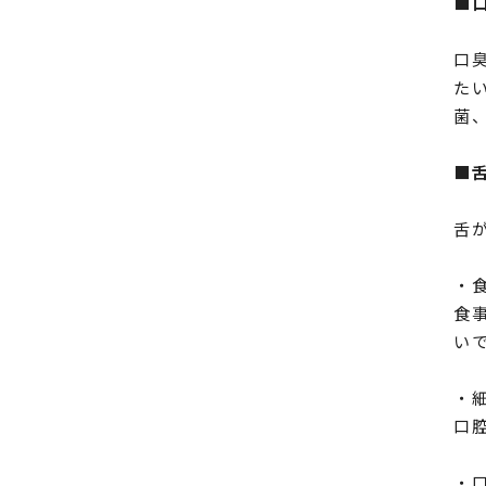
■
口
た
菌
■
舌
・
食
い
・
口
・