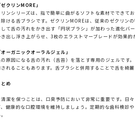
「ゼクリンMORE」
クリンシリーズは、指で簡単に曲がるソフトな素材でできてお
り除ける舌ブラシです。ゼクリンMOREは、従来のゼクリン
として舌の汚れをかき出す「円状ブラシ」が加わった進化バー
かき出し浮き上がらせ、3枚のエラストマーブレードが効果的
「オーガニックオーラルジェル」
臭の原因になる舌の汚れ（舌苔）を落とす専用のジェルです。
用されることもあります。舌ブラシと併用することで舌を綺麗
まとめ
の清潔を保つことは、口臭予防において非常に重要です。日々
ぎ、健康的な口腔環境を維持しましょう。定期的な歯科検診や
い。