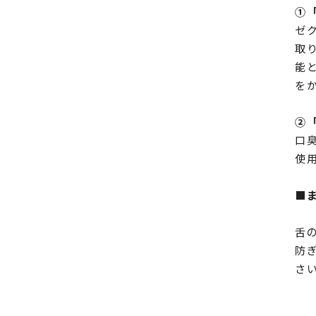
①
ゼ
取
能
を
②
口
使
■
舌
防
さ