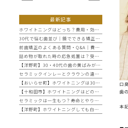
最新記事
ホワイトニングはどっち？費用・効果・期間の違いから選び方を解説
30代で悩む歯並び｜鏡でできる矯正セルフチェックと将来のリスク
前歯矯正のよくある質問・Q&A｜費用・期間と部分矯正の適応を解説
詰め物が取れた時の応急処置は？受診までのNG行動と放置リスク
【洋野町】30・40代の歯の黄ばみが気になる方へ｜ホワイトニングで変わる歯と印象
セラミックインレーとクラウンの違いとは？治療範囲別に適した選択肢を解説
【おいらせ町】ホワイトニングは30・40代でも効果ある？年代別の特徴と始める前に知っておきたいこと
口
歯
【十和田市】ホワイトニングはどのくらい持つ？持続期間と長持ちさせるコツ
セラミックは一生もつ？寿命とやり直しが必要になるケース
本
【洋野町】ホワイトニングしても白くならない理由とは？効果が出にくい人の特徴