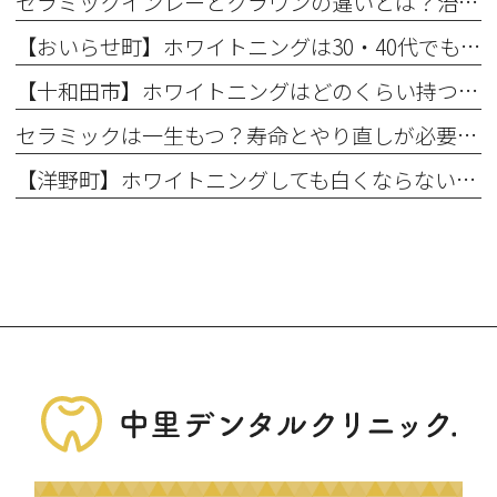
セラミックインレーとクラウンの違いとは？治療範囲別に適した選択肢を解説
【おいらせ町】ホワイトニングは30・40代でも効果ある？年代別の特徴と始める前に知っておきたいこと
【十和田市】ホワイトニングはどのくらい持つ？持続期間と長持ちさせるコツ
セラミックは一生もつ？寿命とやり直しが必要になるケース
【洋野町】ホワイトニングしても白くならない理由とは？効果が出にくい人の特徴