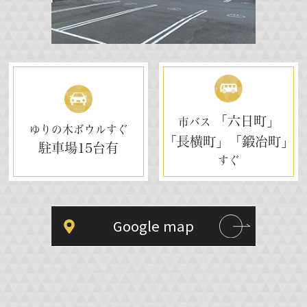
「六日町」
市バス
ゆりの木ボウルすぐ
「長横町」「鍛冶町」
駐車場
15台有
すぐ
Google map