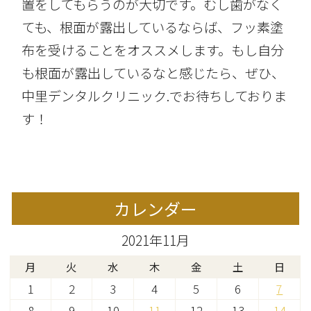
置をしてもらうのが大切です。むし歯がなく
ても、根面が露出しているならば、フッ素塗
布を受けることをオススメします。もし自分
も根面が露出しているなと感じたら、ぜひ、
中里デンタルクリニック.でお待ちしておりま
す！
カレンダー
2021年11月
月
火
水
木
金
土
日
1
2
3
4
5
6
7
8
9
10
11
12
13
14