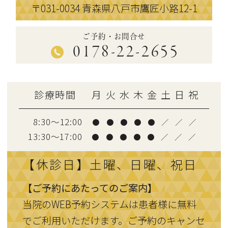
〒031-0034
青森県八戸市鷹匠小路12-1
ご予約・お問合せ
0178-22-2655
診療時間
月
火
水
木
金
土
日
祝
8:30～12:00
●
●
●
●
●
／
／
／
13:30〜17:00
●
●
●
●
●
／
／
／
【休診日】土曜、日曜、祝日
【ご予約にあたってのご案内】
当院のWEB予約システムは患者様に無料
でご利用いただけます。ご予約のキャンセ