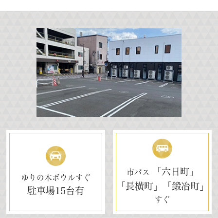
「六日町」
市バス
ゆりの木ボウルすぐ
「長横町」「鍛冶町」
駐車場
15台有
すぐ