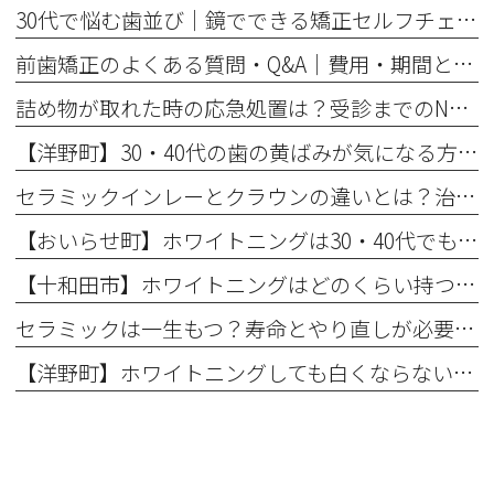
30代で悩む歯並び｜鏡でできる矯正セルフチェックと将来のリスク
前歯矯正のよくある質問・Q&A｜費用・期間と部分矯正の適応を解説
詰め物が取れた時の応急処置は？受診までのNG行動と放置リスク
【洋野町】30・40代の歯の黄ばみが気になる方へ｜ホワイトニングで変わる歯と印象
セラミックインレーとクラウンの違いとは？治療範囲別に適した選択肢を解説
【おいらせ町】ホワイトニングは30・40代でも効果ある？年代別の特徴と始める前に知っておきたいこと
【十和田市】ホワイトニングはどのくらい持つ？持続期間と長持ちさせるコツ
セラミックは一生もつ？寿命とやり直しが必要になるケース
【洋野町】ホワイトニングしても白くならない理由とは？効果が出にくい人の特徴