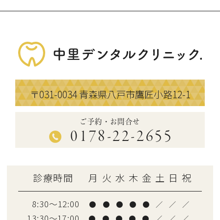
〒031-0034
青森県八戸市鷹匠小路12-1
ご予約・お問合せ
0178-22-2655
診療時間
月
火
水
木
金
土
日
祝
8:30～12:00
●
●
●
●
●
／
／
／
13:30〜17:00
●
●
●
●
●
／
／
／