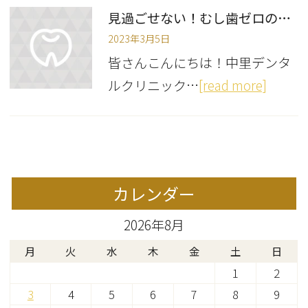
見過ごせない！むし歯ゼロの子からのむし歯
2023年3月5日
皆さんこんにちは！中里デンタ
ルクリニック…
[read more]
カレンダー
2026年8月
月
火
水
木
金
土
日
1
2
3
4
5
6
7
8
9