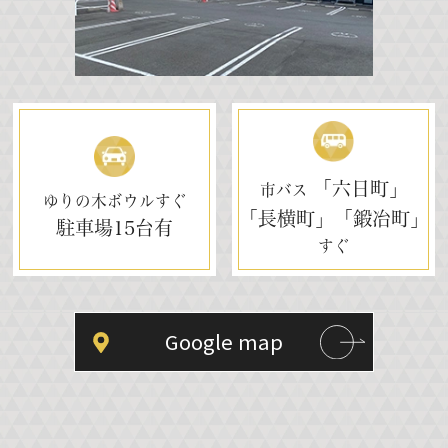
「六日町」
市バス
ゆりの木ボウルすぐ
「長横町」「鍛冶町」
駐車場
15台有
すぐ
Google map