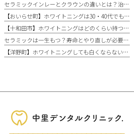
セラミックインレーとクラウンの違いとは？治療範囲別に適した選択肢を解説
【おいらせ町】ホワイトニングは30・40代でも効果ある？年代別の特徴と始める前に知っておきたいこと
【十和田市】ホワイトニングはどのくらい持つ？持続期間と長持ちさせるコツ
セラミックは一生もつ？寿命とやり直しが必要になるケース
【洋野町】ホワイトニングしても白くならない理由とは？効果が出にくい人の特徴