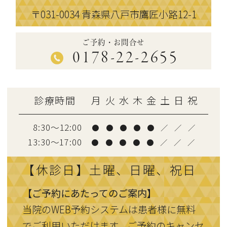
〒031-0034
青森県八戸市鷹匠小路12-1
ご予約・お問合せ
0178-22-2655
診療時間
月
火
水
木
金
土
日
祝
8:30～12:00
●
●
●
●
●
／
／
／
13:30〜17:00
●
●
●
●
●
／
／
／
【休診日】土曜、日曜、祝日
【ご予約にあたってのご案内】
当院のWEB予約システムは患者様に無料
でご利用いただけます。ご予約のキャンセ