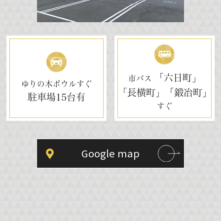
「六日町」
市バス
ゆりの木ボウルすぐ
「長横町」「鍛冶町」
駐車場
15台有
すぐ
Google map