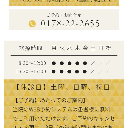
ご予約・お問合せ
0178-22-2655
診療時間
月
火
水
木
金
土
日
祝
8:30～12:00
●
●
●
●
●
／
／
／
13:30〜17:00
●
●
●
●
●
／
／
／
【休診日】土曜、日曜、祝日
【ご予約にあたってのご案内】
当院のWEB予約システムは患者様に無料
でご利用いただけます。ご予約のキャンセ
ル・変更は、3日前の診療時間内までにお