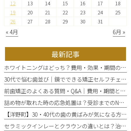
12
13
14
15
16
17
18
19
20
21
22
23
24
25
26
27
28
29
30
31
« 4月
6月 »
最新記事
ホワイトニングはどっち？費用・効果・期間の違いから選び方を解説
30代で悩む歯並び｜鏡でできる矯正セルフチェックと将来のリスク
前歯矯正のよくある質問・Q&A｜費用・期間と部分矯正の適応を解説
詰め物が取れた時の応急処置は？受診までのNG行動と放置リスク
【洋野町】30・40代の歯の黄ばみが気になる方へ｜ホワイトニングで変わる歯と印象
セラミックインレーとクラウンの違いとは？治療範囲別に適した選択肢を解説