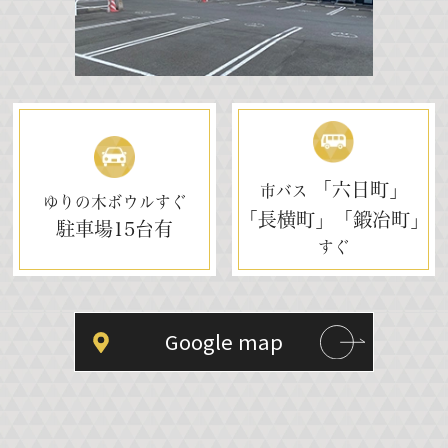
「六日町」
市バス
ゆりの木ボウルすぐ
「長横町」「鍛冶町」
駐車場
15台有
すぐ
Google map