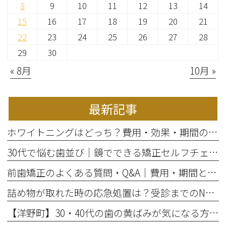
8
9
10
11
12
13
14
15
16
17
18
19
20
21
22
23
24
25
26
27
28
29
30
« 8月
10月 »
最新記事
ホワイトニングはどっち？費用・効果・期間の違いから選び方を解説
30代で悩む歯並び｜鏡でできる矯正セルフチェックと将来のリスク
前歯矯正のよくある質問・Q&A｜費用・期間と部分矯正の適応を解説
詰め物が取れた時の応急処置は？受診までのNG行動と放置リスク
【洋野町】30・40代の歯の黄ばみが気になる方へ｜ホワイトニングで変わる歯と印象