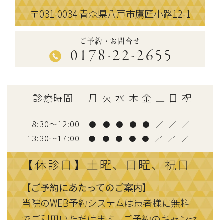
〒031-0034
青森県八戸市鷹匠小路12-1
ご予約・お問合せ
0178-22-2655
診療時間
月
火
水
木
金
土
日
祝
8:30～12:00
●
●
●
●
●
／
／
／
13:30〜17:00
●
●
●
●
●
／
／
／
【休診日】土曜、日曜、祝日
【ご予約にあたってのご案内】
当院のWEB予約システムは患者様に無料
でご利用いただけます。ご予約のキャンセ