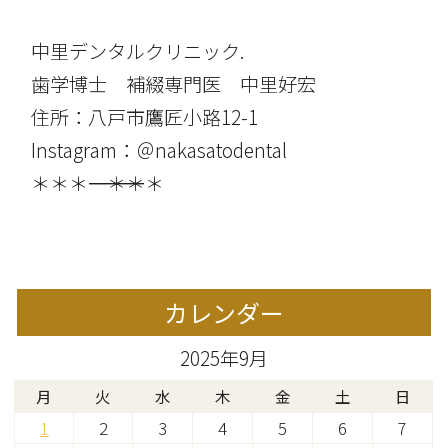
中里デンタルクリニック.
歯学博士 補綴専門医 中里好宏
住所：八戸市鷹匠小路12-1
Instagram：＠nakasatodental
＊＊＊――――――――――――――――＊＊＊
カレンダー
2025年9月
月
火
水
木
金
土
日
1
2
3
4
5
6
7