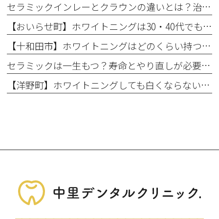
セラミックインレーとクラウンの違いとは？治療範囲別に適した選択肢を解説
【おいらせ町】ホワイトニングは30・40代でも効果ある？年代別の特徴と始める前に知っておきたいこと
【十和田市】ホワイトニングはどのくらい持つ？持続期間と長持ちさせるコツ
セラミックは一生もつ？寿命とやり直しが必要になるケース
【洋野町】ホワイトニングしても白くならない理由とは？効果が出にくい人の特徴