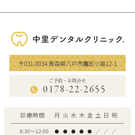
〒031-0034
青森県八戸市鷹匠小路12-1
ご予約・お問合せ
0178-22-2655
診療時間
月
火
水
木
金
土
日
祝
8:30～12:00
●
●
●
●
●
／
／
／