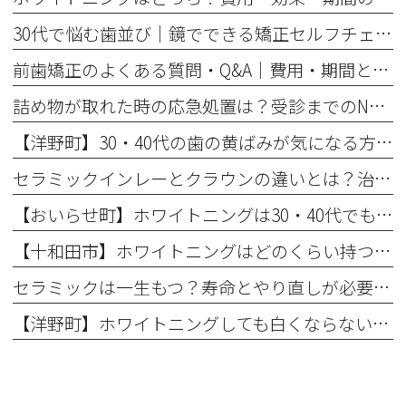
30代で悩む歯並び｜鏡でできる矯正セルフチェックと将来のリスク
前歯矯正のよくある質問・Q&A｜費用・期間と部分矯正の適応を解説
詰め物が取れた時の応急処置は？受診までのNG行動と放置リスク
【洋野町】30・40代の歯の黄ばみが気になる方へ｜ホワイトニングで変わる歯と印象
セラミックインレーとクラウンの違いとは？治療範囲別に適した選択肢を解説
【おいらせ町】ホワイトニングは30・40代でも効果ある？年代別の特徴と始める前に知っておきたいこと
【十和田市】ホワイトニングはどのくらい持つ？持続期間と長持ちさせるコツ
セラミックは一生もつ？寿命とやり直しが必要になるケース
【洋野町】ホワイトニングしても白くならない理由とは？効果が出にくい人の特徴