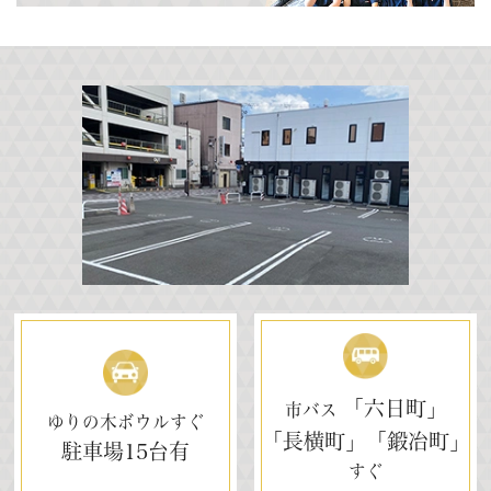
「六日町」
市バス
ゆりの木ボウルすぐ
「長横町」「鍛冶町」
駐車場
15台有
すぐ