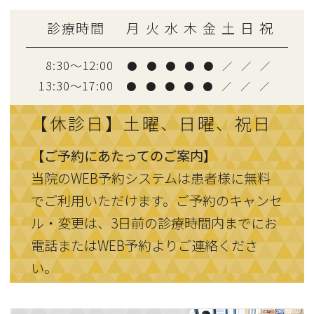
診療時間
月
火
水
木
金
土
日
祝
8:30～12:00
●
●
●
●
●
／
／
／
13:30〜17:00
●
●
●
●
●
／
／
／
【休診日】土曜、日曜、祝日
【ご予約にあたってのご案内】
当院のWEB予約システムは患者様に無料
でご利用いただけます。ご予約のキャンセ
ル・変更は、3日前の診療時間内までにお
電話またはWEB予約よりご連絡くださ
い。