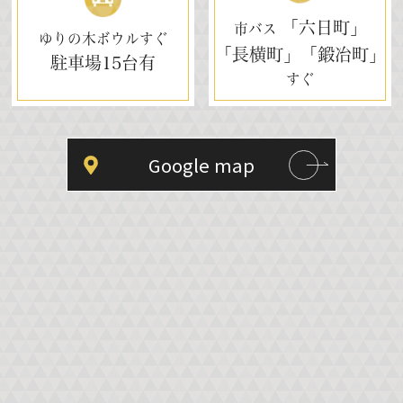
「六日町」
市バス
ゆりの木ボウルすぐ
「長横町」「鍛冶町」
駐車場
15台有
すぐ
Google map