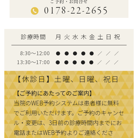
ご予約・お問合せ
0178-22-2655
診療時間
月
火
水
木
金
土
日
祝
8:30～12:00
●
●
●
●
●
／
／
／
13:30〜17:00
●
●
●
●
●
／
／
／
【休診日】土曜、日曜、祝日
【ご予約にあたってのご案内】
当院のWEB予約システムは患者様に無料
でご利用いただけます。ご予約のキャンセ
ル・変更は、3日前の診療時間内までにお
電話またはWEB予約よりご連絡くださ