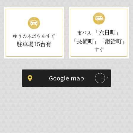
「六日町」
市バス
ゆりの木ボウルすぐ
「長横町」「鍛冶町」
駐車場
15台有
すぐ
Google map