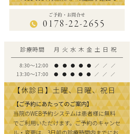
ご予約・お問合せ
0178-22-2655
診療時間
月
火
水
木
金
土
日
祝
8:30～12:00
●
●
●
●
●
／
／
／
13:30〜17:00
●
●
●
●
●
／
／
／
【休診日】土曜、日曜、祝日
【ご予約にあたってのご案内】
当院のWEB予約システムは患者様に無料
でご利用いただけます。ご予約のキャンセ
ル・変更は、3日前の診療時間内までにお