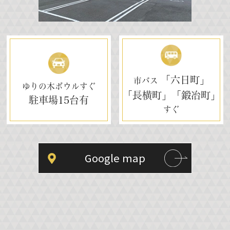
「六日町」
市バス
ゆりの木ボウルすぐ
「長横町」「鍛冶町」
駐車場
15台有
すぐ
Google map