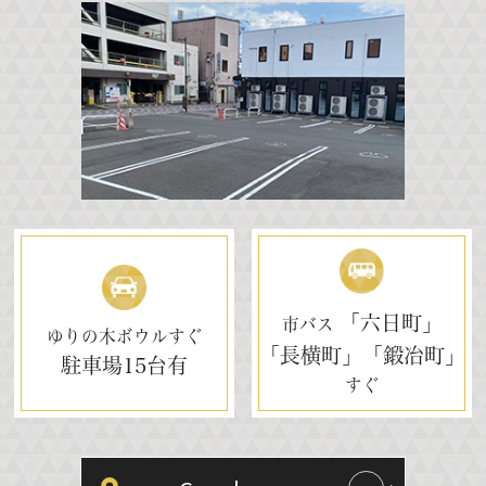
「六日町」
市バス
ゆりの木ボウルすぐ
「長横町」「鍛冶町」
駐車場
15台有
すぐ