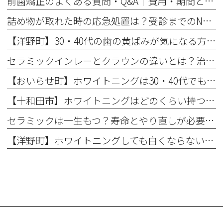
前歯矯正のよくある質問・Q&A｜費用・期間と部分矯正の適応を解説
詰め物が取れた時の応急処置は？受診までのNG行動と放置リスク
【洋野町】30・40代の歯の黄ばみが気になる方へ｜ホワイトニングで変わる歯と印象
セラミックインレーとクラウンの違いとは？治療範囲別に適した選択肢を解説
【おいらせ町】ホワイトニングは30・40代でも効果ある？年代別の特徴と始める前に知っておきたいこと
【十和田市】ホワイトニングはどのくらい持つ？持続期間と長持ちさせるコツ
セラミックは一生もつ？寿命とやり直しが必要になるケース
【洋野町】ホワイトニングしても白くならない理由とは？効果が出にくい人の特徴