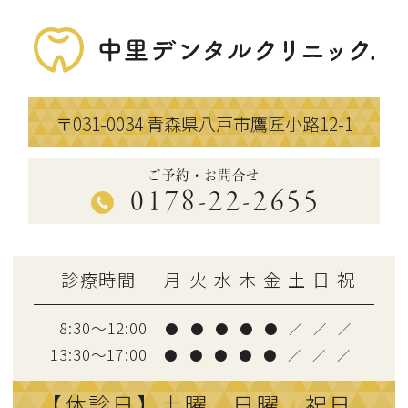
〒031-0034
青森県八戸市鷹匠小路12-1
ご予約・お問合せ
0178-22-2655
診療時間
月
火
水
木
金
土
日
祝
8:30～12:00
●
●
●
●
●
／
／
／
13:30〜17:00
●
●
●
●
●
／
／
／
【休診日】土曜、日曜、祝日